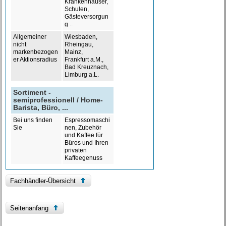
Krankenhäuser,
Schulen,
Gästeversorgun
g ..
Allgemeiner
Wiesbaden,
nicht
Rheingau,
markenbezogen
Mainz,
er Aktionsradius
Frankfurt a.M.,
Bad Kreuznach,
Limburg a.L.
Sortiment -
semiprofessionell / Home-
Barista, Büro, ...
Bei uns finden
Espressomaschi
Sie
nen, Zubehör
und Kaffee für
Büros und Ihren
privaten
Kaffeegenuss
Fachhändler-Übersicht
Seitenanfang