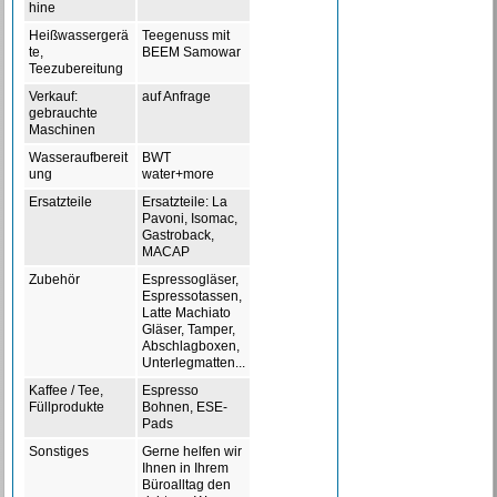
hine
Heißwassergerä
Teegenuss mit
te,
BEEM Samowar
Teezubereitung
Verkauf:
auf Anfrage
gebrauchte
Maschinen
Wasseraufbereit
BWT
ung
water+more
Ersatzteile
Ersatzteile: La
Pavoni, Isomac,
Gastroback,
MACAP
Zubehör
Espressogläser,
Espressotassen,
Latte Machiato
Gläser, Tamper,
Abschlagboxen,
Unterlegmatten...
Kaffee / Tee,
Espresso
Füllprodukte
Bohnen, ESE-
Pads
Sonstiges
Gerne helfen wir
Ihnen in Ihrem
Büroalltag den