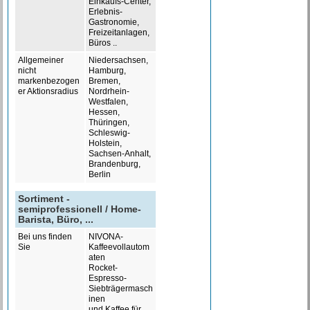
Einkaufs-Center,
Erlebnis-
Gastronomie,
Freizeitanlagen,
Büros ..
Allgemeiner
Niedersachsen,
nicht
Hamburg,
markenbezogen
Bremen,
er Aktionsradius
Nordrhein-
Westfalen,
Hessen,
Thüringen,
Schleswig-
Holstein,
Sachsen-Anhalt,
Brandenburg,
Berlin
Sortiment -
semiprofessionell / Home-
Barista, Büro, ...
Bei uns finden
NIVONA-
Sie
Kaffeevollautom
aten
Rocket-
Espresso-
Siebträgermasch
inen
und Kaffee für