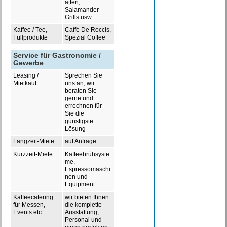
atten,
Salamander
Grills usw. ..
Kaffee / Tee,
Caffé De Roccis,
Füllprodukte
Spezial Coffee
Service für Gastronomie /
Gewerbe
Leasing /
Sprechen Sie
Mietkauf
uns an, wir
beraten Sie
gerne und
errechnen für
Sie die
günstigste
Lösung
Langzeit-Miete
auf Anfrage
Kurzzeit-Miete
Kaffeebrühsyste
me,
Espressomaschi
nen und
Equipment
Kaffeecatering
wir bieten Ihnen
für Messen,
die komplette
Events etc.
Ausstattung,
Personal und