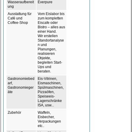
Wasseraufbereit
Everpure
ung
Ausstattung für
Vom Eislabor bis
Café und
zum kompletten
Coffee-Shop
Eiscafe oder
Bistro – alles aus
einer Hand.
Wir erstellen
Standortanalyse
n und
Planungen,
realisieren
Objekte,
begleiten Start-
Ups und
beraten.
Gastronomiebed
Eis-Vitrinen,
arf,
Eismaschinen,
Gastronomieger
Spülmaschinen,
äte
Pizzaöfen,
Speiseeis-
Lagerschränke
ISA, usw...
Zubehör
Waffeln,
Eisbecher,
Verpackungen
etc..