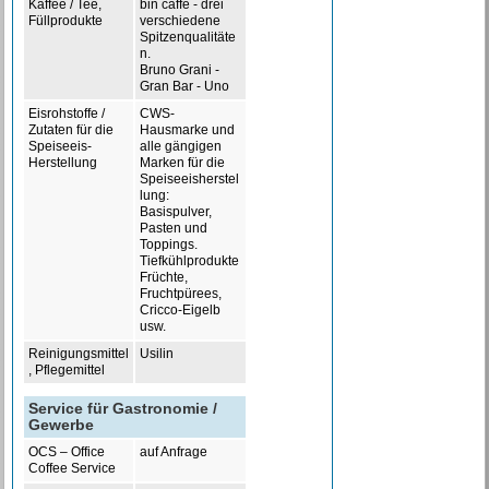
Kaffee / Tee,
bin caffé - drei
Füllprodukte
verschiedene
Spitzenqualitäte
n.
Bruno Grani -
Gran Bar - Uno
Eisrohstoffe /
CWS-
Zutaten für die
Hausmarke und
Speiseeis-
alle gängigen
Herstellung
Marken für die
Speiseeisherstel
lung:
Basispulver,
Pasten und
Toppings.
Tiefkühlprodukte
Früchte,
Fruchtpürees,
Cricco-Eigelb
usw.
Reinigungsmittel
Usilin
, Pflegemittel
Service für Gastronomie /
Gewerbe
OCS – Office
auf Anfrage
Coffee Service