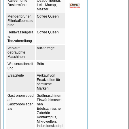
Kaffeemühle,
Ceado, Iberital,
Dosiermühle
Lelit, Macap,
Mazzer
Mengenbrüher,
Coffee Queen
Filterkaffeemasc
hine
Heißwassergerä
Coffee Queen
te,
Teezubereitung
Verkauf:
auf Anfrage
gebrauchte
Maschinen
Wasseraufbereit
Brita
ung
Ersatzteile
Verkauf von
Ersatzteilen für
sämtliche
Marken
Gastronomiebed
Spülmaschinen
arf,
Eiswürfelmaschi
Gastronomieger
nen
äte
Edelstahltische
Zubehör
Kontaktgrills,
Mikrowellen,
Induktionskochpl