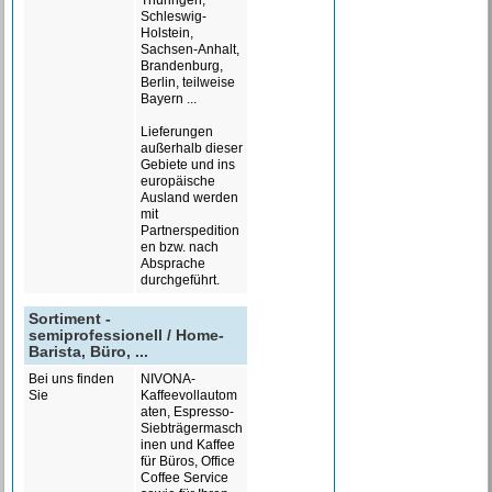
Thüringen,
Schleswig-
Holstein,
Sachsen-Anhalt,
Brandenburg,
Berlin, teilweise
Bayern ...
Lieferungen
außerhalb dieser
Gebiete und ins
europäische
Ausland werden
mit
Partnerspedition
en bzw. nach
Absprache
durchgeführt.
Sortiment -
semiprofessionell / Home-
Barista, Büro, ...
Bei uns finden
NIVONA-
Sie
Kaffeevollautom
aten, Espresso-
Siebträgermasch
inen und Kaffee
für Büros, Office
Coffee Service