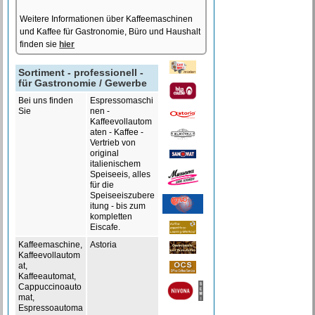
Weitere Informationen über Kaffeemaschinen
und Kaffee für Gastronomie, Büro und Haushalt
finden sie
hier
Sortiment - professionell -
für Gastronomie / Gewerbe
Bei uns finden
Espressomaschi
Sie
nen -
Kaffeevollautom
aten - Kaffee -
Vertrieb von
original
italienischem
Speiseeis, alles
für die
Speiseeiszubere
itung - bis zum
kompletten
Eiscafe.
Kaffeemaschine,
Astoria
Kaffeevollautom
at,
Kaffeeautomat,
Cappuccinoauto
mat,
Espressoautoma