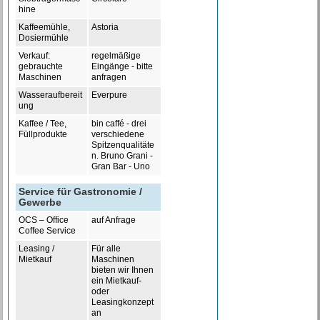
hine
Kaffeemühle,
Astoria
Dosiermühle
Verkauf:
regelmäßige
gebrauchte
Eingänge - bitte
Maschinen
anfragen
Wasseraufbereit
Everpure
ung
Kaffee / Tee,
bin caffé - drei
Füllprodukte
verschiedene
Spitzenqualitäte
n. Bruno Grani -
Gran Bar - Uno
Service für Gastronomie /
Gewerbe
OCS – Office
auf Anfrage
Coffee Service
Leasing /
Für alle
Mietkauf
Maschinen
bieten wir Ihnen
ein Mietkauf-
oder
Leasingkonzept
an