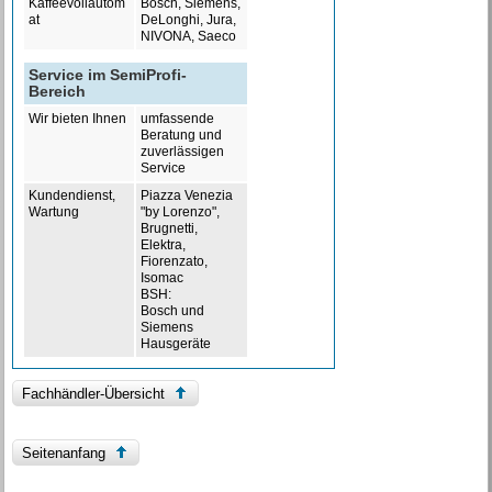
Kaffeevollautom
Bosch, Siemens,
at
DeLonghi, Jura,
NIVONA, Saeco
Service im SemiProfi-
Bereich
Wir bieten Ihnen
umfassende
Beratung und
zuverlässigen
Service
Kundendienst,
Piazza Venezia
Wartung
"by Lorenzo",
Brugnetti,
Elektra,
Fiorenzato,
Isomac
BSH:
Bosch und
Siemens
Hausgeräte
Fachhändler-Übersicht
Seitenanfang