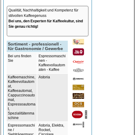
Qualität, Nachhaltigkeit und Kompetenz für
stilvollen Kaffeegenuss
Bei uns, den Experten für Kaffeekultur, sind
Sie genau richtig!
Sortiment - professionell -
für Gastronomie / Gewerbe
Bei uns finden
Espressomaschi
Sie
nen -
Kaffeevollautom
aten - Kaffee
Kaffeemaschine,
Astoria
Kaffeevollautom
at,
Kaffeeautomat,
Cappuccinoauto
mat,
Espressoautoma
t,
Spezialitätenma
schine
Espressomaschi
Astoria, Elektra,
ne /
Rocket,
Siebträgermasc
Circolare