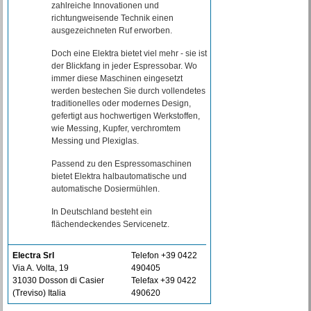
zahlreiche Innovationen und
richtungweisende Technik einen
ausgezeichneten Ruf erworben.
Doch eine Elektra bietet viel mehr - sie ist
der Blickfang in jeder Espressobar. Wo
immer diese Maschinen eingesetzt
werden bestechen Sie durch vollendetes
traditionelles oder modernes Design,
gefertigt aus hochwertigen Werkstoffen,
wie Messing, Kupfer, verchromtem
Messing und Plexiglas.
Passend zu den Espressomaschinen
bietet Elektra halbautomatische und
automatische Dosiermühlen.
In Deutschland besteht ein
flächendeckendes Servicenetz.
Electra Srl
Telefon +39 0422
Via A. Volta, 19
490405
31030 Dosson di Casier
Telefax +39 0422
(Treviso) Italia
490620