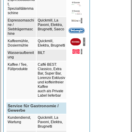
t,
Spezialitätenma
schine
Espressomaschi
Quickmill, La
ne /
Pavoni, Elektra,
Siebträgermasc
Brugnetti, Saeco
hine
Kaffeemühle,
Quickmill,
Dosiermühle
Elektra, Brugnetti
Wasseraufbereit
BILT
ung
Kaffee / Tee,
Caffé BEST:
Füllprodukte
Classico, Extra
Bar, Super Bar,
Lorenzo Exklusiv
und koffeinfreier
Kaffee
auch als Private
Label lieferbar
Service für Gastronomie /
Gewerbe
Kundendienst,
Quickmill, La
Wartung
Pavoni, Elektra,
Brugnetti