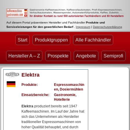
Auf diesem Portal präsentieren Hersteller und Fachhändler
Produkte und
Serviceleistungen für den gewerblichen Bedarf
.
Impressum
|
Datenschutzerklärung
Start
Produktgruppen
Alle Fachhändler
Hersteller A – Z
Prospekte
Angebote
Semiprofi
Elektra
Produkte:
Espressomaschin
en, Dosiermühlen
Einsatzbereiche:
Gastronomie,
Hotellerie
Elektra
produziert bereits seit 1947
Kaffeemaschinen. Im Lauf der Jahre hat
sich das Unternehmen als Hersteller
traditioneller Espressomaschinen von
hoher Qualität behauptet, und durch