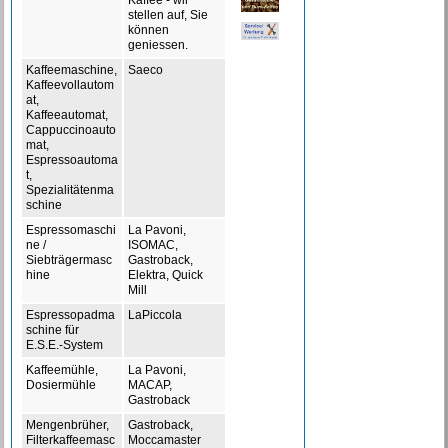
Kaffee - wir
stellen auf, Sie
können
geniessen.
Kaffeemaschine,
Saeco
Kaffeevollautom
at,
Kaffeeautomat,
Cappuccinoauto
mat,
Espressoautoma
t,
Spezialitätenma
schine
Espressomaschi
La Pavoni,
ne /
ISOMAC,
Siebträgermasc
Gastroback,
hine
Elektra, Quick
Mill
Espressopadma
LaPiccola
schine für
E.S.E.-System
Kaffeemühle,
La Pavoni,
Dosiermühle
MACAP,
Gastroback
Mengenbrüher,
Gastroback,
Filterkaffeemasc
Moccamaster