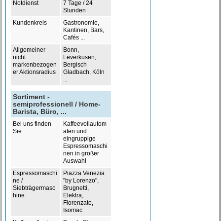
Notdienst
7 Tage / 24
Stunden
Kundenkreis
Gastronomie,
Kantinen, Bars,
Cafés ...
Allgemeiner
Bonn,
nicht
Leverkusen,
markenbezogen
Bergisch
er Aktionsradius
Gladbach, Köln
...
Sortiment -
semiprofessionell / Home-
Barista, Büro, ...
Bei uns finden
Kaffeevollautom
Sie
aten und
eingruppige
Espressomaschi
nen in großer
Auswahl
Espressomaschi
Piazza Venezia
ne /
"by Lorenzo",
Siebträgermasc
Brugnetti,
hine
Elektra,
Fiorenzato,
Isomac