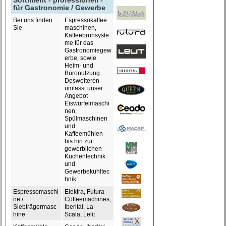
Sortiment - professionell -
für Gastronomie / Gewerbe
Bei uns finden
Espressokaffee
Sie
maschinen,
Kaffeebrühsyste
me für das
Gastronomiegew
erbe, sowie
Heim- und
Büronutzung.
Desweiteren
umfasst unser
Angebot
Eiswürfelmaschi
nen,
Spülmaschinen
und
Kaffeemühlen
bis hin zur
gewerblichen
Küchentechnik
und
Gewerbekühltec
hnik
Espressomaschi
Elektra, Futura
ne /
Coffeemachines,
Siebträgermasc
Iberital, La
hine
Scala, Lelit