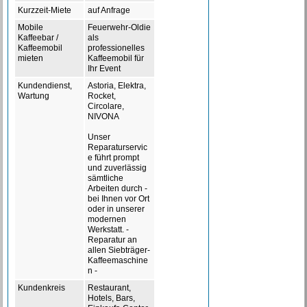
Kurzzeit-Miete
auf Anfrage
Mobile
Feuerwehr-Oldie
Kaffeebar /
als
Kaffeemobil
professionelles
mieten
Kaffeemobil für
Ihr Event
Kundendienst,
Astoria, Elektra,
Wartung
Rocket,
Circolare,
NIVONA
Unser
Reparaturservic
e führt prompt
und zuverlässig
sämtliche
Arbeiten durch -
bei Ihnen vor Ort
oder in unserer
modernen
Werkstatt. -
Reparatur an
allen Siebträger-
Kaffeemaschine
n -
Kundenkreis
Restaurant,
Hotels, Bars,