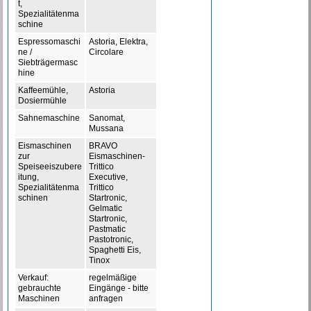
t,
Spezialitätenma
schine
Espressomaschi
Astoria, Elektra,
ne /
Circolare
Siebträgermasc
hine
Kaffeemühle,
Astoria
Dosiermühle
Sahnemaschine
Sanomat,
Mussana
Eismaschinen
BRAVO
zur
Eismaschinen-
Speiseeiszubere
Trittico
itung,
Executive,
Spezialitätenma
Trittico
schinen
Startronic,
Gelmatic
Startronic,
Pastmatic
Pastotronic,
Spaghetti Eis,
Tinox
Verkauf:
regelmäßige
gebrauchte
Eingänge - bitte
Maschinen
anfragen