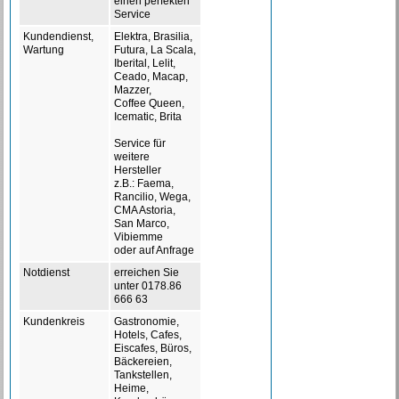
einen perfekten
Service
Kundendienst,
Elektra, Brasilia,
Wartung
Futura, La Scala,
Iberital, Lelit,
Ceado, Macap,
Mazzer,
Coffee Queen,
Icematic, Brita
Service für
weitere
Hersteller
z.B.: Faema,
Rancilio, Wega,
CMA Astoria,
San Marco,
Vibiemme
oder auf Anfrage
Notdienst
erreichen Sie
unter 0178.86
666 63
Kundenkreis
Gastronomie,
Hotels, Cafes,
Eiscafes, Büros,
Bäckereien,
Tankstellen,
Heime,