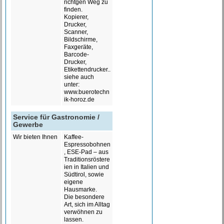
richtgen Weg zu
finden.
Kopierer,
Drucker,
Scanner,
Bildschirme,
Faxgeräte,
Barcode-
Drucker,
Etikettendrucker..
siehe auch
unter:
www.buerotechn
ik-horoz.de
Service für Gastronomie /
Gewerbe
Wir bieten Ihnen
Kaffee-
Espressobohnen
, ESE-Pad – aus
Traditionsröstere
ien in Italien und
Südtirol, sowie
eigene
Hausmarke.
Die besondere
Art, sich im Alltag
verwöhnen zu
lassen.