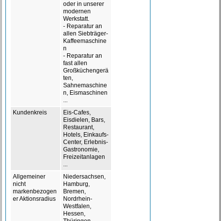
oder in unserer
modernen
Werkstatt.
- Reparatur an
allen Siebträger-
Kaffeemaschine
n
- Reparatur an
fast allen
Großküchengerä
ten,
Sahnemaschine
n, Eismaschinen
...
Kundenkreis
Eis-Cafes,
Eisdielen, Bars,
Restaurant,
Hotels, Einkaufs-
Center, Erlebnis-
Gastronomie,
Freizeitanlagen
...
Allgemeiner
Niedersachsen,
nicht
Hamburg,
markenbezogen
Bremen,
er Aktionsradius
Nordrhein-
Westfalen,
Hessen,