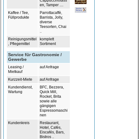
Cappuccinotass
en, Tamper ....
Kaffee / Tee,
Parrottacaffè,
Füllprodukte
Barrista, Jolly,
diverse
Teesorten, Chai
..
Reinigungsmittel
komplett
, Pflegemittel
Sortiment
Service für Gastronomie /
Gewerbe
Leasing /
auf Anfrage
Mietkauf
Kurzzeit-Miete
auf Anfrage
Kundendienst,
BFC, Bezzera,
Wartung
Quick Mill,
Rocket, Brita
sowie alle
gängigen
Espressomaschi
nen
Kundenkreis
Restaurant,
Hotel, Cafés,
Eiscafés, Bars,
Bistros ..