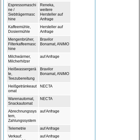
Espressomaschi
Reneka,
ne /
weitere
Siebträgermasc
Hersteller auf
hine
Anfrage
Kaffeemühle,
Hersteller auf
Dosiermühle
Anfrage
Mengenbrüher,
Bravilor
Filterkaffeemasc
Bonamat, ANIMO
hine
Milchwärmer,
auf Anfrage
Milcherhitzer
Heißwassergerä
Bravilor
te,
Bonamat, ANIMO
Teezubereitung
Heißgetränkeaut
NECTA
omat
Warenautomat,
NECTA
Snackautomat
Abrechnungssys
auf Anfrage
tem,
Zahlungssystem
Telemetrie
auf Anfrage
Verkauf:
auf Anfrage