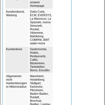
unserer
Homepage
Kundendienst,
Dalla Corte,
Wartung
ECM, EVERSYS,
La Marzocco, La
Spaziale, nuova
Simonelli,
Rocket,
Vibiemme,
Mahlkönig,
COMPAK, BWT
water+more
Kundenkreis
Gastronomie,
Hotels,
Restaurants,
Cafés,
Bäckereien,
Tankstellen,
Büros, Eiscafés
Allgemeiner
Mannheim,
nicht
Heidelberg,
markenbezogen
Stuttgart,
er Aktionsradius
Karlsruhe,
Pforzheim,
Baden-Baden,
Rastatt,
Bruchsal,
Bretten, Landau,