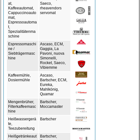
at,
Saeco,
Kaffeeautomat,
rheavendors
Cappuccinoauto
servomat
mat,
Espressoautoma
t,
Spezialitätenma
schine
Espressomaschi
Ascaso, ECM,
ne /
Gaggia, La
Siebträgermasc
Pavoni, nuova
hine
Simonelli,
Rocket, Saeco,
Vibiemme
Kaffeemühle,
Ascaso,
Dosiermühle
Bartscher, ECM,
Eureka,
Mahlkönig,
Quamar
Mengenbrüher,
Bartscher,
Filterkaffeemasc
Moccamaster
hine
Heißwassergerä
Bartscher
te,
Teezubereitung
Heißgetränkeaut
Bartscher,