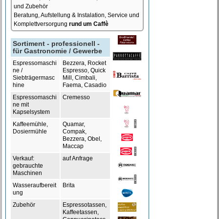
und Zubehör
Beratung, Aufstellung & Instalation, Service und
Komplettversorgung
rund um Caffè
Sortiment - professionell -
für Gastronomie / Gewerbe
Espressomaschi
Bezzera, Rocket
ne /
Espresso, Quick
Siebträgermasc
Mill, Cimbali,
hine
Faema, Casadio
Espressomaschi
Cremesso
ne mit
Kapselsystem
Kaffeemühle,
Quamar,
Dosiermühle
Compak,
Bezzera, Obel,
Maccap
Verkauf:
auf Anfrage
gebrauchte
Maschinen
Wasseraufbereit
Brita
ung
Zubehör
Espressotassen,
Kaffeetassen,