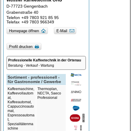
Wussler Kaffeetechnik OHG
D-77723 Gengenbach
Gra­ben­straße 40
Telefon
+49 7803 921 85 95
Telefax
+49 7803 966349
Homepage öffnen
E-Mail
Profil drucken
Professionelle Kaffeetechnik in der Ortenau
Beratung - Verkauf - Wartung
Sortiment - professionell -
für Gastronomie / Gewerbe
Kaffeemaschine,
Thermoplan,
Kaffeevollautom
NECTA, Saeco
at,
Professional
Kaffeeautomat,
Cappuccinoauto
mat,
Espressoautoma
t,
Spezialitätenma
schine