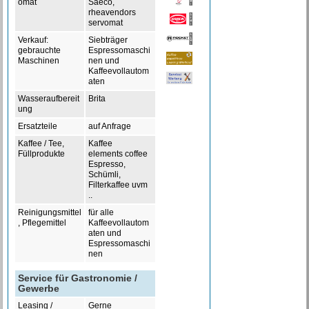
omat
Saeco,
rheavendors
servomat
Verkauf:
Siebträger
gebrauchte
Espressomaschi
Maschinen
nen und
Kaffeevollautom
aten
Wasseraufbereit
Brita
ung
Ersatzteile
auf Anfrage
Kaffee / Tee,
Kaffee
Füllprodukte
elements coffee
Espresso,
Schümli,
Filterkaffee uvm
..
Reinigungsmittel
für alle
, Pflegemittel
Kaffeevollautom
aten und
Espressomaschi
nen
Service für Gastronomie /
Gewerbe
Leasing /
Gerne