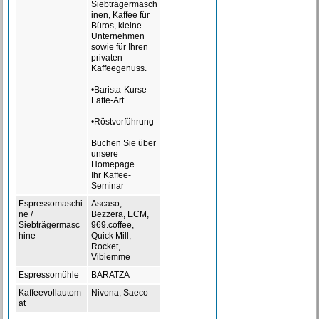
Siebträgermasch
inen, Kaffee für
Büros, kleine
Unternehmen
sowie für Ihren
privaten
Kaffeegenuss.
•Barista-Kurse -
Latte-Art
•Röstvorführung
Buchen Sie über
unsere
Homepage
Ihr Kaffee-
Seminar
Espressomaschi
Ascaso,
ne /
Bezzera, ECM,
Siebträgermasc
969.coffee,
hine
Quick Mill,
Rocket,
Vibiemme
Espressomühle
BARATZA
Kaffeevollautom
Nivona, Saeco
at