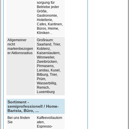
sorgung für
Betriebe jeder
Größe,
Gastronomie,
Hotellerie,
Cafes, Kantinen,
Büros, Heime,
Kliniken ..
Allgemeiner
Großraum:
nicht
Saarland, Trier,
markenbezogen
Koblenz,
er Aktionsradius
Kaiserslautern,
Winnweiler,
Zweibrücken,
Pirmasens,
Landau, Kusel,
Bitburg, Trier,
Prüm,
Wasserbillig,
Remich,
Luxemburg
Sortiment -
semiprofessionell / Home-
Barista, Büro, ...
Bei uns finden
Kaffeevollautom
Sie
aten,
Espresso-