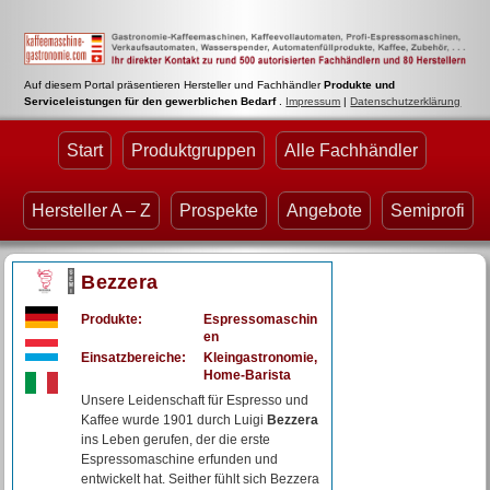
Auf diesem Portal präsentieren Hersteller und Fachhändler
Produkte und
Serviceleistungen für den gewerblichen Bedarf
.
Impressum
|
Datenschutzerklärung
Start
Produktgruppen
Alle Fachhändler
Hersteller A – Z
Prospekte
Angebote
Semiprofi
Bezzera
Produkte:
Espressomaschin
en
Einsatzbereiche:
Kleingastronomie,
Home-Barista
Unsere Leidenschaft für Espresso und
Kaffee wurde 1901 durch Luigi
Bezzera
ins Leben gerufen, der die erste
Espressomaschine erfunden und
entwickelt hat. Seither fühlt sich Bezzera