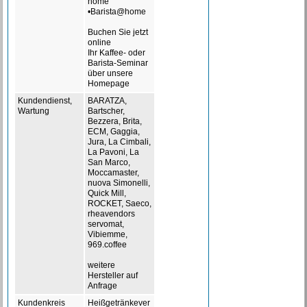
home
•Barista@home
Buchen Sie jetzt
online
Ihr Kaffee- oder
Barista-Seminar
über unsere
Homepage
Kundendienst,
BARATZA,
Wartung
Bartscher,
Bezzera, Brita,
ECM, Gaggia,
Jura, La Cimbali,
La Pavoni, La
San Marco,
Moccamaster,
nuova Simonelli,
Quick Mill,
ROCKET, Saeco,
rheavendors
servomat,
Vibiemme,
969.coffee
weitere
Hersteller auf
Anfrage
Kundenkreis
Heißgetränkever