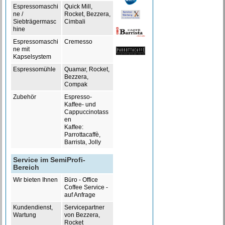
Espressomaschi
Quick Mill,
ne /
Rocket, Bezzera,
Siebträgermasc
Cimbali
hine
Espressomaschi
Cremesso
ne mit
Kapselsystem
Espressomühle
Quamar, Rocket,
Bezzera,
Compak
Zubehör
Espresso-
Kaffee- und
Cappuccinotass
en
Kaffee:
Parrottacaffè,
Barrista, Jolly
Service im SemiProfi-
Bereich
Wir bieten Ihnen
Büro - Office
Coffee Service -
auf Anfrage
Kundendienst,
Servicepartner
Wartung
von Bezzera,
Rocket