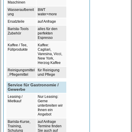
Maschinen
Wasseraufbereit
BWT
ung
water+more
Ersatzteile
auf Anfrage
Barista-Tools
alles für den
Zubehör
perfekten
Espresso
Kaffee / Tee,
Kaffee:
Füllprodukte
Cagliari,
Varesina, Vicci,
New York,
Herzog Kaffee
Reinigungsmittel
für Reinigung
, Pflegemittel
und Pflege
Service für Gastronomie /
Gewerbe
Leasing /
Nur Leasing:
Mietkauf
Gerne
unterbreiten wir
Ihnen ein
Angebot
Barista-Kurse,
auf Anfrage
Training,
Termine finden
Schulung
Sie auch auf