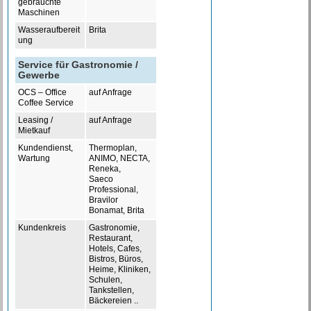
gebrauchte
Maschinen
Wasseraufbereit
Brita
ung
Service für Gastronomie /
Gewerbe
OCS – Office
auf Anfrage
Coffee Service
Leasing /
auf Anfrage
Mietkauf
Kundendienst,
Thermoplan,
Wartung
ANIMO, NECTA,
Reneka,
Saeco
Professional,
Bravilor
Bonamat, Brita
Kundenkreis
Gastronomie,
Restaurant,
Hotels, Cafes,
Bistros, Büros,
Heime, Kliniken,
Schulen,
Tankstellen,
Bäckereien ..