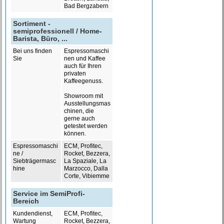
Bad Bergzabern
Sortiment -
semiprofessionell / Home-
Barista, Büro, ...
Bei uns finden
Espressomaschi
Sie
nen und Kaffee
auch für Ihren
privaten
Kaffeegenuss.
Showroom mit
Ausstellungsmas
chinen, die
gerne auch
getestet werden
können.
Espressomaschi
ECM, Profitec,
ne /
Rocket, Bezzera,
Siebträgermasc
La Spaziale, La
hine
Marzocco, Dalla
Corte, Vibiemme
Service im SemiProfi-
Bereich
Kundendienst,
ECM, Profitec,
Wartung
Rocket, Bezzera,