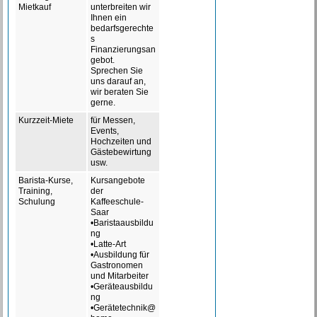
Mietkauf
unterbreiten wir
Ihnen ein
bedarfsgerechte
s
Finanzierungsan
gebot.
Sprechen Sie
uns darauf an,
wir beraten Sie
gerne.
Kurzzeit-Miete
für Messen,
Events,
Hochzeiten und
Gästebewirtung
usw.
Barista-Kurse,
Kursangebote
Training,
der
Schulung
Kaffeeschule-
Saar
•Baristaausbildu
ng
•Latte-Art
•Ausbildung für
Gastronomen
und Mitarbeiter
•Geräteausbildu
ng
•Gerätetechnik@