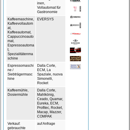
inen,
Vollautomat für
Gastronomie
Kaffeemaschine,
EVERSYS
Kaffeevollautom
at,
Kaffeeautomat,
Cappuccinoauto
mat,
Espressoautoma
t,
Spezialitätenma
schine
Espressomaschi
Dalla Corte,
ne /
ECM, La
Siebträgermasc
Spaziale, nuova
hine
Simonelli,
Rocket
Kaffeemühle,
Dalla Corte,
Dosiermühle
Mahlkönig,
Ceado, Quamar,
Eureka, ECM,
Profitec, Rocket,
Macap, Mazzer,
COMPAK
Verkauf:
auf Anfrage
gebrauchte