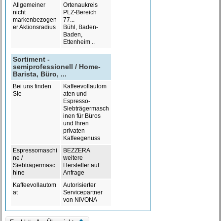
Allgemeiner
Ortenaukreis
nicht
PLZ-Bereich
markenbezogen
77...
er Aktionsradius
Bühl, Baden-
Baden,
Ettenheim ..
Sortiment -
semiprofessionell / Home-
Barista, Büro, ...
Bei uns finden
Kaffeevollautom
Sie
aten und
Espresso-
Siebträgermasch
inen für Büros
und Ihren
privaten
Kaffeegenuss
Espressomaschi
BEZZERA
ne /
weitere
Siebträgermasc
Hersteller auf
hine
Anfrage
Kaffeevollautom
Autorisierter
at
Servicepartner
von NIVONA