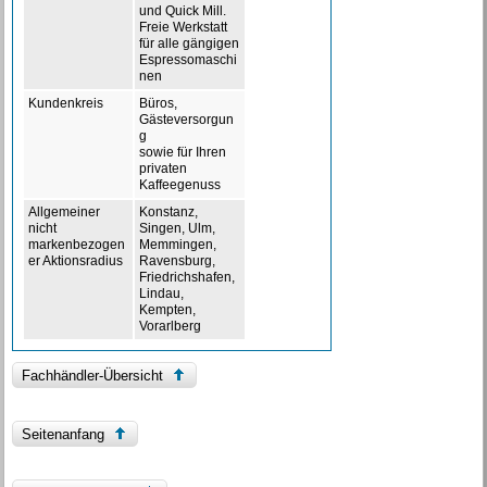
und Quick Mill.
Freie Werkstatt
für alle gängigen
Espressomaschi
nen
Kundenkreis
Büros,
Gästeversorgun
g
sowie für Ihren
privaten
Kaffeegenuss
Allgemeiner
Konstanz,
nicht
Singen, Ulm,
markenbezogen
Memmingen,
er Aktionsradius
Ravensburg,
Friedrichshafen,
Lindau,
Kempten,
Vorarlberg
Fachhändler-Übersicht
Seitenanfang